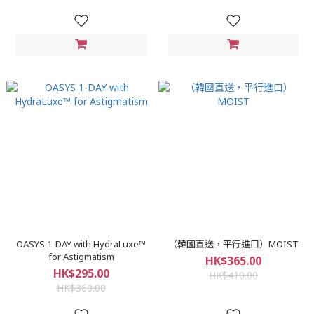
OASYS 1-DAY with HydraLuxe™
（韓國直送，平行進口）MOIST
for Astigmatism
HK$365.00
HK$295.00
HK$410.00
HK$360.00