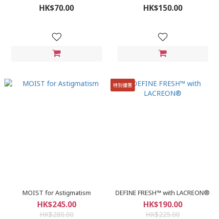
HK$70.00
HK$150.00
特別優惠
MOIST for Astigmatism
DEFINE FRESH™ with LACREON®
HK$245.00
HK$190.00
HK$280.00
HK$225.00