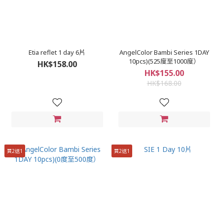
Etia reflet 1 day 6片
AngelColor Bambi Series 1DAY
10pcs)(525度至1000度）
HK$158.00
HK$155.00
HK$168.00
買2送1
買2送1