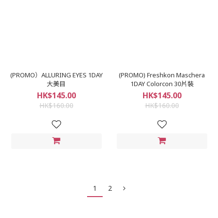
(PROMO）ALLURING EYES 1DAY
(PROMO) Freshkon Maschera
大美目
1DAY Colorcon 30片裝
HK$145.00
HK$145.00
HK$160.00
HK$160.00
1
2