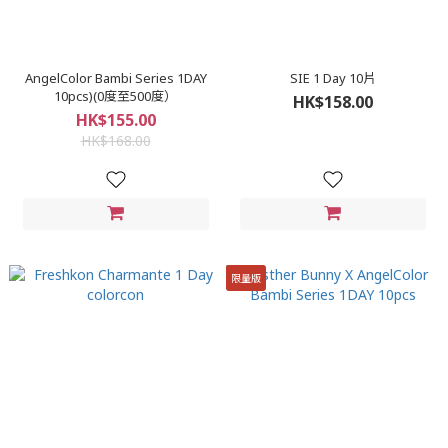
AngelColor Bambi Series 1DAY
SIE 1 Day 10片
10pcs)(0度至500度）
HK$158.00
HK$155.00
HK$168.00
限量版