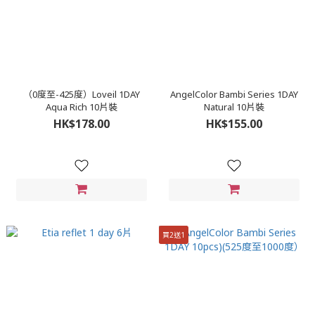
（0度至-425度）Loveil 1DAY
AngelColor Bambi Series 1DAY
Aqua Rich 10片裝
Natural 10片裝
HK$178.00
HK$155.00
買2送1