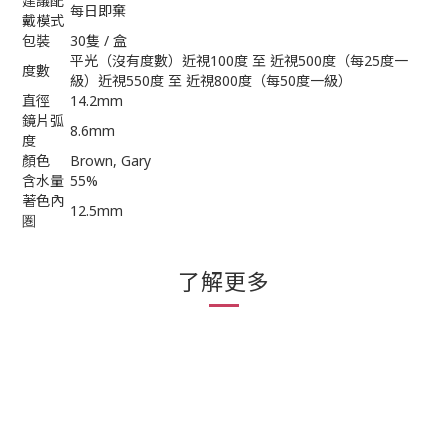
建議配
每日即棄
戴模式
包裝
30隻 / 盒
平光（沒有度數）近視100度 至 近視500度（每25度一
度數
級）近視550度 至 近視800度（每50度一級）
直徑
14.2mm
鏡片弧
8.6mm
度
顏色
Brown, Gary
含水量
55%
著色內
12.5mm
圏
了解更多