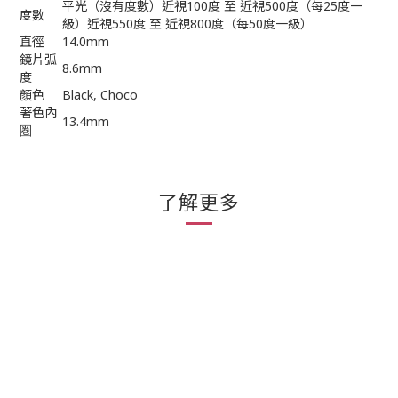
平光（沒有度數）近視100度 至 近視500度（每25度一
度數
級）近視550度 至 近視800度（每50度一級）
直徑
14.0mm
鏡片弧
8.6mm
度
顏色
Black, Choco
著色內
13.4mm
圏
了解更多