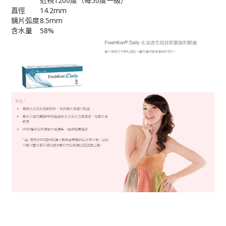
近視1200度（每50度一級）
直徑
14.2mm
鏡片弧度
8.5mm
含水量
58%