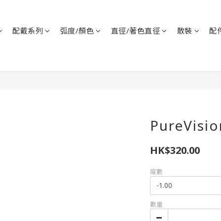
配戴系列
弧度/顏色
直徑/著色直徑
散裝
配
PureVisio
HK$320.00
度數
數量