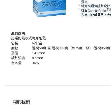
產品說明
建議配戴模式
每月配戴
包裝
6片/盒
度數
近視50度 至 近視800度（每25度一級） 近視850度
直徑
14.0mm
鏡片弧度
8.6mm
含水量
36%
關於我們