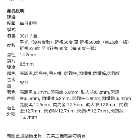
產品說明
建議
配戴
每日即棄
模式
包裝
90片 / 盒
平光（沒有度數）近視50度 至 近視600度（每25度一級）
度數
近視650度 至 近視900度（每50度一級）
直徑
14.2mm
鏡片
8.5mm
弧度
顏色
亮麗黑,閃亮金,動人啡, 閃鑽金,閃鑽啡,閃鑽棕,閃鑽銅
含水
58%
量
著色
亮麗黑:8.7mm, 閃亮金:6.6mm, 動人啡:6.2mm,閃鑽
內圏
金:6.5mm, 閃鑽啡:6.8mm, 閃鑽棕:6.9mm,閃鑽銅 :6.4mm
亮麗黑:12.5mm, 閃亮金:12.7mm, 動人啡:12.8mm, 閃鑽
著色
金:12.7mm, 閃鑽啡:12.7mm, 閃鑽棕:12.7mm ,閃鑽銅
外圏
:12.7mm
韓國直送刮碼出貨，完美主義者請勿購買