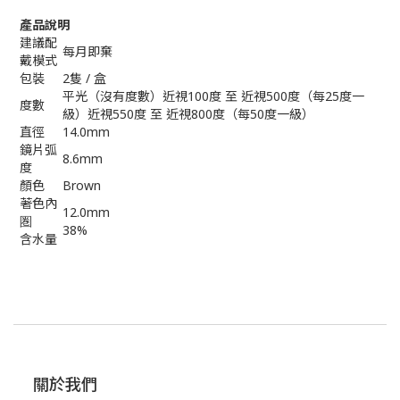
產品說明
建議配
每月即棄
戴模式
包裝
2隻 / 盒
平光（沒有度數）近視100度 至 近視500度（每25度一
度數
級）近視550度 至 近視800度（每50度一級）
直徑
14.0mm
鏡片弧
8.6mm
度
顏色
Brown
著色內
12.0mm
圏
38%
含水量
關於我們