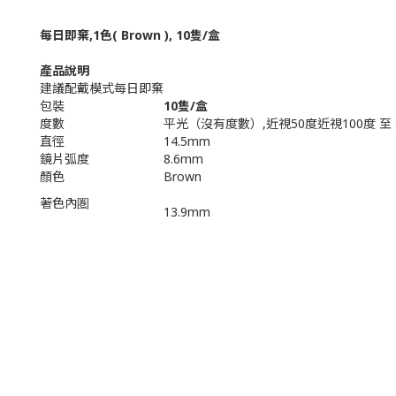
每日即棄,1
色( Brown ),
10隻/盒
產品說明
建議配戴模式
每日即棄
包裝
10隻/盒
度數
平光（沒有度數）,近視50度近視100度 至 
直徑
14.5mm
鏡片弧度
8.6mm
顏色
Brown
著色內圏
13.9mm