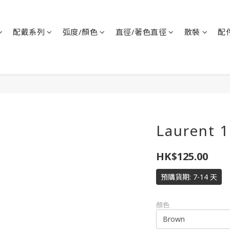
配戴系列
弧度/顏色
直徑/著色直徑
散裝
配
Laurent 1
HK$125.00
預購貨期: 7-14 天
顏色