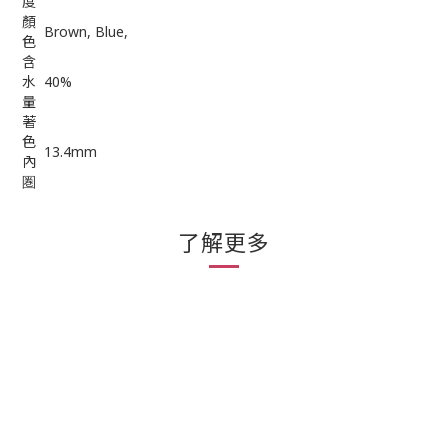
度
顏
Brown, Blue,
色
含
水
40%
量
著
色
13.4mm
內
圏
了解更多