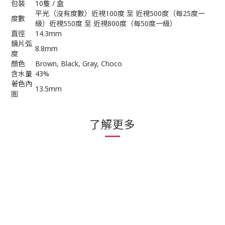
包裝
10隻 / 盒
平光（沒有度數）近視100度 至 近視500度（每25度一
度數
級）近視550度 至 近視800度（每50度一級）
直徑
14.3mm
鏡片弧
8.8mm
度
顏色
Brown, Black, Gray, Choco
含水量
43%
著色內
13.5mm
圏
了解更多