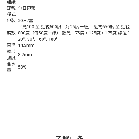
建議
配戴
每日即棄
模式
包裝
30片/盒
平光100 至 近視600度（每25度一級） 近視650度 至 近視
度數
800度（每50度一級） 散光：75度，125度，175度 線位：
20°, 90°, 160°, 180°
直徑
14.5mm
鏡片
8.7mm
弧度
含水
58%
量
了解更多